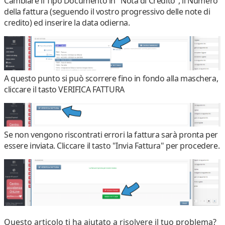
Cambiare il
Tipo Documento
in "
Nota di Credito
", il
Numero
della fattura (seguendo il vostro progressivo delle note di
credito) ed inserire la
data odierna
.
A questo punto si può
scorrere fino in fondo alla maschera
,
cliccare il tasto
VERIFICA FATTURA
Se non vengono riscontrati errori la fattura sarà
pronta per
essere inviata
. Cliccare il tasto "
Invia Fattura
" per procedere.
Questo articolo ti ha aiutato a risolvere il tuo problema?