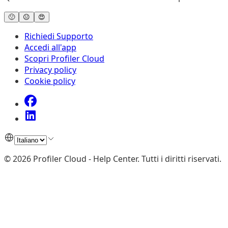
🙁
😐
😍
Richiedi Supporto
Accedi all'app
Scopri Profiler Cloud
Privacy policy
Cookie policy
©
2026
Profiler Cloud - Help Center
.
Tutti i diritti riservati.