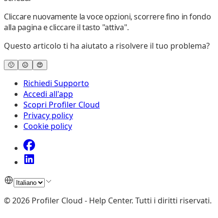
Cliccare nuovamente la voce
opzioni
, scorrere fino in fondo
alla pagina e cliccare il tasto "
attiva
".
Questo articolo ti ha aiutato a risolvere il tuo problema?
🙁
😐
😍
Richiedi Supporto
Accedi all'app
Scopri Profiler Cloud
Privacy policy
Cookie policy
©
2026
Profiler Cloud - Help Center
.
Tutti i diritti riservati.