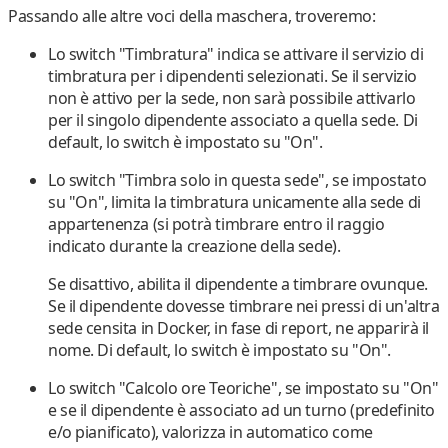
Passando alle altre voci della maschera, troveremo:
Lo switch "
Timbratura
" indica se
attivare il servizio di
timbratura per i dipendenti selezionati
. Se il servizio
non è attivo per la sede, non sarà possibile attivarlo
per il singolo dipendente associato a quella sede.
Di
default, lo switch è impostato su "On"
.
Lo switch "
Timbra solo in questa sede
",
se
impostato
su "
On
", limita la
timbratura unicamente alla sede di
appartenenza
(si potrà timbrare entro il raggio
indicato durante la creazione della sede).
Se disattivo
, abilita il dipendente a
timbrare ovunque
.
Se il dipendente dovesse timbrare nei pressi di un'altra
sede censita in Docker, in fase di report, ne apparirà il
nome.
Di default, lo switch è impostato su "On"
.
Lo switch "
Calcolo ore Teoriche
",
se
impostato su "
On
"
e se il dipendente è associato ad un turno (predefinito
e/o pianificato)
, valorizza in automatico come